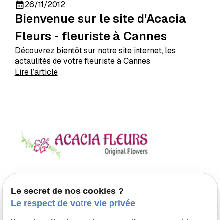
26/11/2012
calendar_month
Bienvenue sur le site d'Acacia
Fleurs - fleuriste à Cannes
Découvrez bientôt sur notre site internet, les
actaulités de votre fleuriste à Cannes
Lire l’article
Lorem ipsum dolor sit amet consectetur. Elit
Le secret de nos cookies ?
consequat cras id elementum. Nunc varius leo
Le respect de votre vie privée
mattis