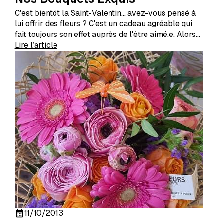
C'est bientôt la Saint-Valentin... avez-vous pensé à
lui offrir des fleurs ? C'est un cadeau agréable qui
fait toujours son effet auprès de l'être aimé.e. Alors
n'hésitez plus, commandez un sublime bouquet et
Lire l’article
passez une nuit merveilleuse en amoureux !
11/10/2013
calendar_month