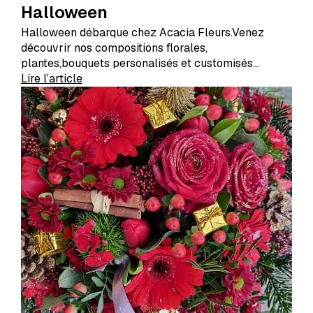
Halloween
Halloween débarque chez Acacia Fleurs.Venez
découvrir nos compositions florales,
plantes,bouquets personalisés et customisés
spécialement pour cette occasion.Comme le veut la
Lire l’article
tradition nous vous ...